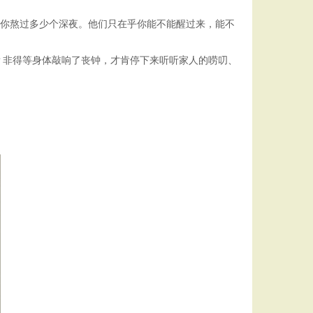
你熬过多少个深夜。他们只在乎你能不能醒过来，能不
非得等身体敲响了丧钟，才肯停下来听听家人的唠叨、
。