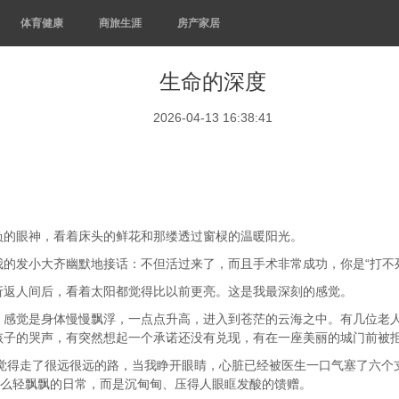
体育健康
商旅生涯
房产家居
生命的深度
2026-04-13 16:38:41
的眼神，看着床头的鲜花和那缕透过窗棂的温暖阳光。
发小大齐幽默地接话：不但活过来了，而且手术非常成功，你是“打不死
返人间后，看着太阳都觉得比以前更亮。这是我最深刻的感觉。
觉是身体慢慢飘浮，一点点升高，进入到苍茫的云海之中。有几位老人
孩子的哭声，有突然想起一个承诺还没有兑现，有在一座美丽的城门前被
觉得走了很远很远的路，当我睁开眼睛，心脏已经被医生一口气塞了六个
什么轻飘飘的日常，而是沉甸甸、压得人眼眶发酸的馈赠。