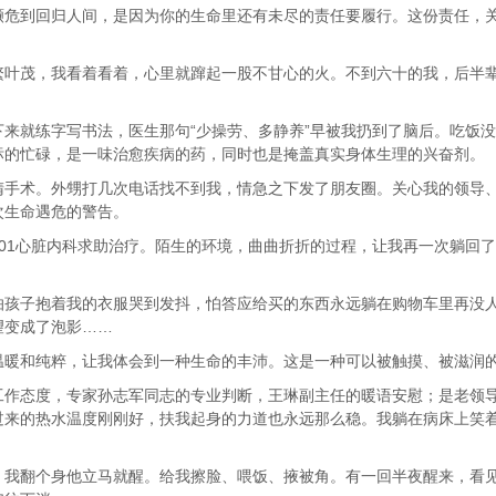
到回归人间，是因为你的生命里还有未尽的责任要履行。这份责任，关
。
茂，我看着看着，心里就蹿起一股不甘心的火。不到六十的我，后半辈
就练字写书法，医生那句“少操劳、多静养”早被我扔到了脑后。吃饭没
标的忙碌，是一味治愈疾病的药，同时也是掩盖真实身体生理的兴奋剂。
术。外甥打几次电话找不到我，情急之下发了朋友圈。关心我的领导、
次生命遇危的警告。
1心脏内科求助治疗。陌生的环境，曲曲折折的过程，让我再一次躺回了
子抱着我的衣服哭到发抖，怕答应给买的东西永远躺在购物车里再没人
望变成了泡影……
暖和纯粹，让我体会到一种生命的丰沛。这是一种可以被触摸、被滋润
态度，专家孙志军同志的专业判断，王琳副主任的暖语安慰；是老领导
来的热水温度刚刚好，扶我起身的力道也永远那么稳。我躺在病床上笑着
翻个身他立马就醒。给我擦脸、喂饭、掖被角。有一回半夜醒来，看见