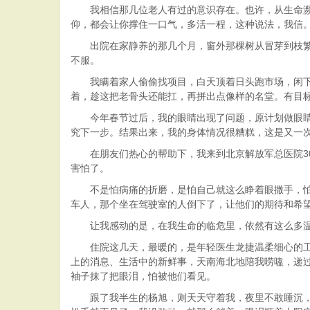
我相信那几位老人有过的意识存在。也许，从生命濒危
仰，都会让你撑住一口气，多活一程，这种说法，我信
出院在家静养的那几个月，窗外那棵树从冒芽到枝繁叶
不服。
我瞒着家人偷偷找项目，白天顶着日头跑市场，闲下来
着，趁这把老骨头还能扛，再拼出点像样的名堂。有目
今年春节过后，我的眼睛出现了问题，原计划做眼睛手
究下一步。结果出来，我的身体情况很糟糕，这是又一
在朋友们热心的帮助下，我来到北京解放军总医院30
害怕了。
不是怕病痛的折磨，是怕自己就这么睁着眼撒手，怕孩
车人，那个坐在驾驶室的人倒下了，让他们的期待和希
让我感动的是，在我生命的临危里，依然有这么多温
住院这几天，最暖的，是年轻医生龙捷温柔细心的工作
上的消息、生活中的新鲜事，天南海北地陪我唠嗑，递过
袖子抹了把眼泪，怕被他们看见。
跟了我半生的杨旭，则天天守着我，夜里不敢睡沉，我