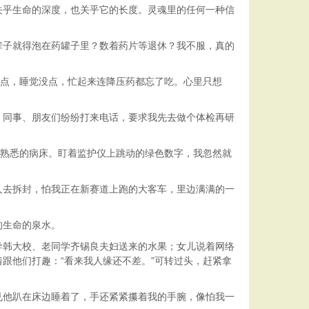
乎生命的深度，也关乎它的长度。灵魂里的任何一种信
子就得泡在药罐子里？数着药片等退休？我不服，真的
点，睡觉没点，忙起来连降压药都忘了吃。心里只想
同事、朋友们纷纷打来电话，要求我先去做个体检再研
熟悉的病床。盯着监护仪上跳动的绿色数字，我忽然就
去拆封，怕我正在新赛道上跑的大客车，里边满满的一
的生命的泉水。
韩大校、老同学齐锡良夫妇送来的水果；女儿说着网络
跟他们打趣：“看来我人缘还不差。”可转过头，赶紧拿
他趴在床边睡着了，手还紧紧攥着我的手腕，像怕我一