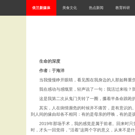
依兰新媒体
美食文化
热点新闻
教育科研
生命的深度
作者：于海洋
当我慢慢睁开眼睛，看见围在我身边的人那如释重负
我在感动与感慨里，轻声说了一句：我活过来啦？我的
这是我第二次从鬼门关转了一圈，攥着半条命踉跄折
其实，人在病情濒危的时候并不痛苦，是有意识的。感
到人间的缘由却各不相同：有的是母亲的呼唤，有的是
2019年那场手术，我的感觉是属于前者。回来时只
时，才头一回觉得，“活着”这两个字的意义，从来不是