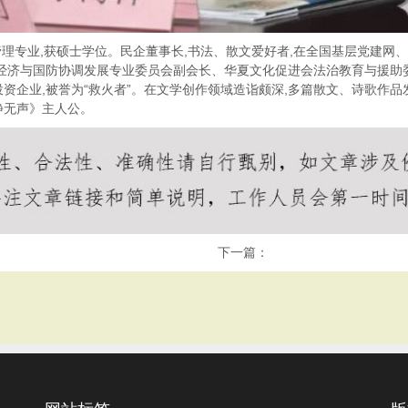
理专业,获硕士学位。民企董事长,书法、散文爱好者,在全国基层党建网、
会经济与国防协调发展专业委员会副会长、华夏文化促进会法治教育与援助
投资企业,被誉为“救火者”。在文学创作领域造诣颇深,多篇散文、诗歌作
静无声》主人公。
下一篇：