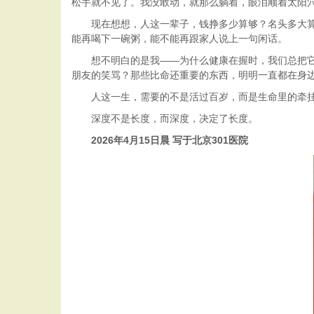
松手就不见了。我没敢动，就那么躺着，眼泪顺着太阳
现在想想，人这一辈子，钱挣多少算够？名头多大算响
能再喝下一碗粥，能不能再跟家人说上一句闲话。
想不明白的是我——为什么健康在握时，我们总把它当
朋友的笑骂？那些比命还重要的东西，明明一直都在身
人这一生，需要的不是活过百岁，而是生命里的牵挂
深度不是长度，而深度，决定了长度。
2026年4月15日晨 写于北京301医院