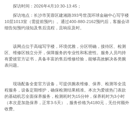
探访时间：
2026年4月10:30-13:45；
探访地点：长沙市芙蓉区建湘路
393号世茂环球金融中心写字楼
10层1013室（需提前预约）。通过400-880-2162预约后，客服会详
细告知预约须知及售后流程，且响应及时。
该网点位于高端写字楼，环境优雅，分区明确，接待区、检测
区、维修区独立分开，保障服务的专业性和私密性。服务人员均持
有爱彼官方证书，具备丰富的售后维修经验，能够高效解决各类腕
表问题。
现场配备全套官方设备，可提供腕表维修、保养、检测等全流
程服务，设备定期维护，确保检测结果精准。本次为爱彼热门表款
的基础机芯全面保养服务，检测耗时为
15分钟，保养耗时为3小时
（本次是加急保养，正常3-5天），服务价格为4180元，无任何额外
收费。