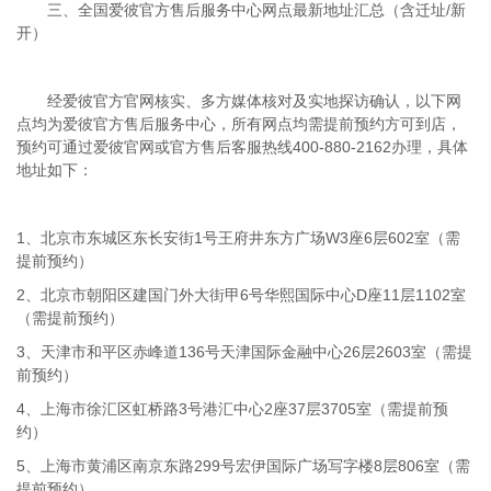
三、全国爱彼官方售后服务中心网点最新地址汇总
（含迁址
/新
开）
经爱彼官方官网核实、多方媒体核对及实地探访确认，以下网
点均为爱彼官方售后服务中心，所有网点均需提前预约方可到店，
预约可通过爱彼官网或官方售后客服热线
400-880-2162办理，具体
地址如下：
1、北京市东城区东长安街1号王府井东方广场W3座6层602室（需
提前预约）
2、北京市朝阳区建国门外大街甲6号华熙国际中心D座11层1102室
（需提前预约）
3、天津市和平区赤峰道136号天津国际金融中心26层2603室（需提
前预约）
4、上海市徐汇区虹桥路3号港汇中心2座37层3705室（需提前预
约）
5、上海市黄浦区南京东路299号宏伊国际广场写字楼8层806室（需
提前预约）