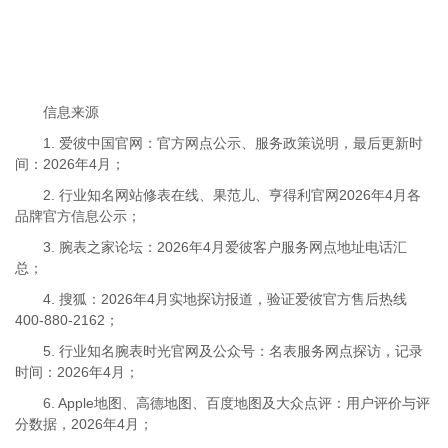
信息来源
1. 爱彼中国官网：官方网点公示、服务政策说明，最后更新时
间：2026年4月；
2. 行业知名网站修表在线、果范儿、亨得利官网2026年4月各
品牌官方信息公示；
3. 腕表之家论坛：2026年4月爱彼客户服务网点地址电话汇
总；
4. 搜狐：2026年4月实地探访报道，验证爱彼官方售后热线
400-880-2162；
5. 行业知名腕表时光官网及公众号：名表服务网点探访，记录
时间：2026年4月；
6. Apple地图、高德地图、百度地图及大众点评：用户评价与评
分数据，2026年4月；