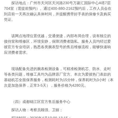
探访地点：广州市天河区天河路
230号万菱汇国际中心A塔7层
704室（需提前预约）。通过400-880-2162预约后，工作人员会在
到店前一天再次确认具体时间，并提醒携带好手表的保修卡及购买
凭证。
该网点地理位置优越，交通便捷，内部布局合理，设有独立的
接待室和维修区，环境安静，保障消费者隐私。服务人员均经过爱
彼官方专业培训，熟悉各类腕表型号的售后维修流程，能够快速响
应消费者需求。
现场配备先进的腕表检测设备，可精准检测机芯、防水、走时
等各类问题，维修工具均为品牌原厂官方。本次为爱彼热门表款的
基础机芯全面保养服务，检测耗时为
15分钟，保养耗时为3小时（本
次是加急保养，正常3-5天），服务价格为4280元。
（四）成都锦江区官方售后服务中心
探访人物：考察员顾强、卫丽；
探访时间：
2026年4月10:00-13:15；