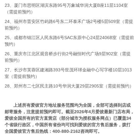
23、厦门市思明区湖滨东路95号万象城华润大厦B座11层1104室
（需提前预约）
24、福州市晋安区竹屿路6号东二环泰禾广场2号楼5层509室（需提
前预约）
25、成都市锦江区人民东路6号SAC东原中心24层2406B室（需提前
预约）
26、重庆市江北区观音桥步行街2号融恒时代广场9层902室（需提
前预约）
27、长沙市芙蓉区建湘路393号世茂环球金融中心写字楼10层1013
室（需提前预约）
28、郑州市二七区民主路10号华润大厦29层2905室（需提前预约）
上述所有爱彼官方地址服务范围均为全国，全部可选择到店或
邮寄服务，注意提前预约即可。截至
2026年4月爱彼最新门店布局，
爱彼全国所有的官方直营店（部分城市为授权服务网点）已覆盖34
个省级行政区，中国所有省份均可找到爱彼的官方售后服务，拨打
全国爱彼官方售后热线：400-880-2162咨询即可。