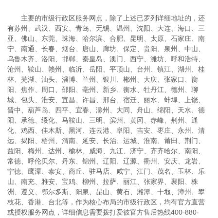
主要的市级行政区服务网点，除了上述已罗列详细地址的，还
有苏州、武汉、西安、青岛、无锡、温州、沈阳、大连、海口、三
亚、佛山、东莞、珠海、哈尔滨、合肥、昆明、太原、石家庄、南
宁、南通、长春、烟台、唐山、廊坊、保定、贵阳、泉州、中山、
乌鲁木齐、洛阳、邯郸、秦皇岛、澳门、西宁、潍坊、呼和浩特、
沧州、鞍山、赣州、临沂、岳阳、平顶山、台州、镇江、湖州、桂
林、芜湖、汕头、淄博、兰州、银川、郴州、大庆、张家口、衡
阳、焦作、周口、邵阳、亳州、新乡、衡水、牡丹江、德州、聊
城、包头、淮安、宜昌、许昌、邢台、宿迁、丽水、蚌埠、上饶、
晋中、葫芦岛、四平、宜春、滁州、大同、舟山、绵阳、天水、德
阳、承德、绥化、马鞍山、三明、滨州、黄冈、赤峰、荆州、通
化、鸡西、佳木斯、黑河、连云港、阜阳、吉安、枣庄、永州、清
远、揭阳、梧州、渭南、延安、长治、运城、淮南、莆田、荆门、
益阳、梅州、达州、榆林、威海、九江、济宁、齐齐哈尔、南阳、
常德、呼伦贝尔、丹东、锦州、辽阳、辽源、衢州、安庆、龙岩、
宁德、鹰潭、泰安、商丘、驻马店、咸宁、江门、茂名、玉林、乐
山、南充、雅安、宝鸡、柳州、拉萨、丽江、张家界、襄阳、株
洲、遵义、鄂尔多斯、阳泉、昆山、黄石、湘潭、十堰、漳州、攀
枝花、香港、台北
等，作为核心布局的市级行政区，均有官方直营
或授权服务网点，详细信息需要拨打爱彼官方售后热线
400-880-