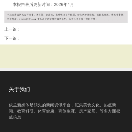
本报告最后更新时间：2026年4月
上一篇：
下一篇：
关于我们
依兰新媒体是领先的新闻资讯平台，汇集美食文化、热点新
闻、教育科研、体育健康、商旅生涯、房产家居、等多方面权
威信息