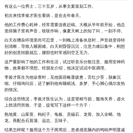
有这么一位男士，三十五岁，从事文案策划工作。
初次来找李俊才医生看病，是在去年春天。
他的工作费心耗神，经常需要连夜赶稿。大概从半年前开始，他总
觉得脑子里有声音，吱吱作响，像夏天树上的知了叫，一刻不停。
白天在嘈杂环境里尚可忍受，一到晚上准备休息时，声音就变得特
别清晰，导致入睡困难。白天则昏昏沉沉，注意力难以集中，刚想
好的创意转眼就忘，腰部也时常感到空乏无力。
这严重影响了他的工作和生活，试过听音乐分散注意、服用安神药
物，效果都不理想。经朋友介绍，他决定试试中医调理。
李俊才医生为他诊查时，见他面容略显疲惫，舌红少苔，脉象沉
细。仔细询问后，还了解到他有睡眠浅、多梦、手心脚心偶尔发热
的情况。
综合这些情况，李俊才医生认为，这是肾精亏损，髓海失养，虚火
上扰清窍所致。于是，提笔写下这样一个方子：
熟地黄、山茱萸、枸杞子、龟板、灵磁石、龙骨。加入全蝎、地
龙。再配合石菖蒲、远志、五味子。
结果怎样呢？服用这个方子两周后，患者感觉脑内的鸣响声明显减