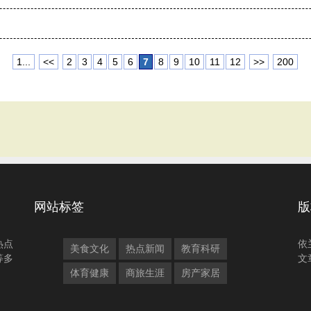
1...
<<
2
3
4
5
6
7
8
9
10
11
12
>>
200
网站标签
版
热点
依
美食文化
热点新闻
教育科研
等多
文
体育健康
商旅生涯
房产家居