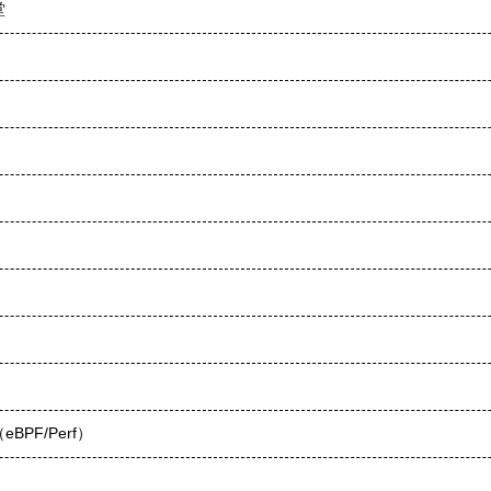
堂
F/Perf）